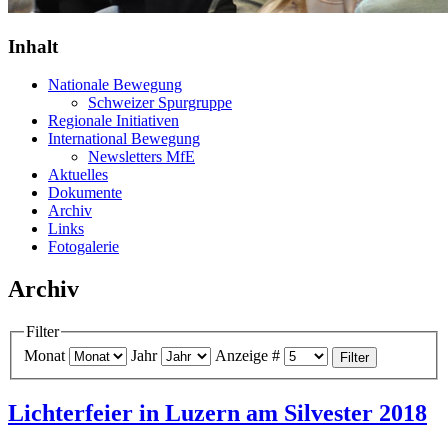
Inhalt
Nationale Bewegung
Schweizer Spurgruppe
Regionale Initiativen
International Bewegung
Newsletters MfE
Aktuelles
Dokumente
Archiv
Links
Fotogalerie
Archiv
Filter
Monat
Jahr
Anzeige #
Filter
Lichterfeier in Luzern am Silvester 2018