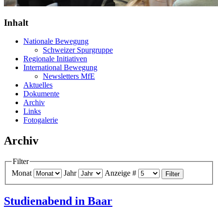
Inhalt
Nationale Bewegung
Schweizer Spurgruppe
Regionale Initiativen
International Bewegung
Newsletters MfE
Aktuelles
Dokumente
Archiv
Links
Fotogalerie
Archiv
Filter
Monat
Jahr
Anzeige #
Filter
Studienabend in Baar